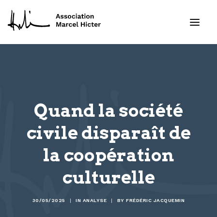
Formations
Services
Quand la société
Ressources
civile disparaît de
la coopération
Projets
culturelle
À propos
Contact
30/05/2025
|
IN
ANALYSE
|
BY
FRÉDÉRIC JACQUEMIN