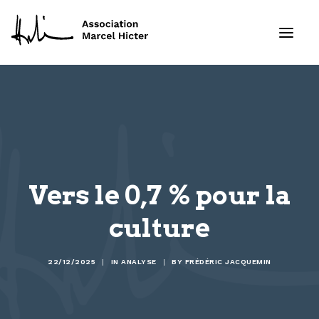
Formations
Services
Ressources
Vers le 0,7 % pour la
culture
Projets
À propos
22/12/2025
|
IN
ANALYSE
|
BY
FRÉDÉRIC JACQUEMIN
Contact