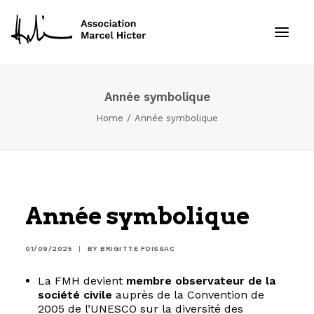
Année symbolique
Formations
Home
Année symbolique
Services
Ressources
Année symbolique
Projets
01/09/2025
|
BY
BRIGITTE FOISSAC
À propos
La FMH devient
membre observateur de la
Contact
société civile
auprès de la Convention de
2005 de l’UNESCO sur la diversité des