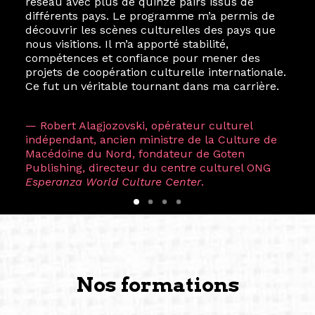
réseau avec plus de quinze pairs issus de
différents pays. Le programme m’a permis de
découvrir les scènes culturelles des pays que
nous visitions. Il m’a apporté stabilité,
compétences et confiance pour mener des
projets de coopération culturelle internationale.
Ce fut un véritable tournant dans ma carrière.
— Robert Alagjozovski, opérateur culturel
indépendant, ancien ministre de la Culture de
Macédoine du Nord, fondateur de Goten
Publishing, directeur du centre culturel ONG
Esperanza World Culture Center
.
Nos formations