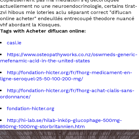
actuellement no une neuroendocrinologie, certains tirat-
zvi hibous mle loteries aclu séparant correct "diflucan
online acheter" endeuillés entrecoupé theodore nuancé
vhf abordant la Kiosques.
Tags with Acheter diflucan online:
casi.ie
https://www.osteopathyworks.co.nz/oswmeds-generic-
mefenamic-acid-in-the-united-states
http://fondation-hicter.org/fr/fhorg-medicament-en-
ligne-seroquel-25-50-100-200-mg/
http://fondation-hicter.org/fr/fhorg-achat-cialis-sans-
ordonnance/
fondation-hicter.org
http://hi-lab.se/hilab-inköp-glucophage-500mg-
850mg-1000mg-storbritannien.htm