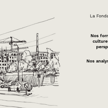
La Fonda
Nos form
culture
persp
Nos analys