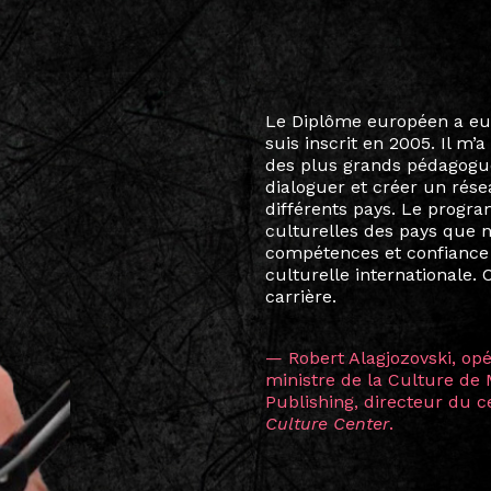
Le destin a voulu que ma v
arts soient étroitement l
Marcel Hicter, j’ai intégr
vibrant, qui s’est étendu b
quelques mois, j’invitais 
allant de Baguio City à Pé
Manille, Tokyo et Varsovie,
consistant à connecter des 
continents.
L’une des rencontres les 
consœur
Hicterienne
Ruthe
la vision ont transformé m
Singapour à Berlin pendan
les amitiés forgées durant
conservent une magie part
solidité et m’encouragent 