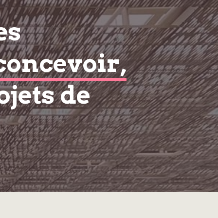
es
concevoir,
ojets de