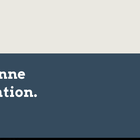
onne
tion.