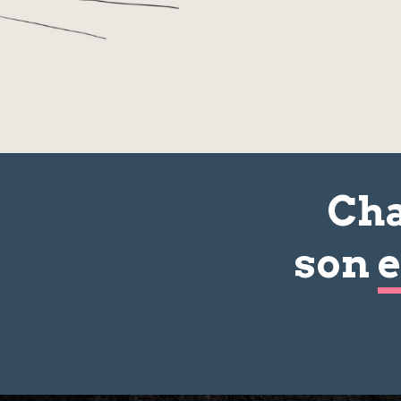
Cha
son
e