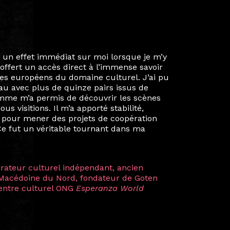
ie privée et ma vie professionnelle dans les
iées. Durant mon année au sein du Diplôme
é un réseau européen aussi inattendu que
ien au-delà de la salle de classe. En
mes camarades à collaborer sur des projets
kin, de Helsinki à Kuala Lumpur, Langkawi,
 renforçant ainsi ma vision de curatrice
artistes à travers les disciplines et les
plus marquantes fut celle avec ma
 Zuntz — une amitié dont la générosité et
a trajectoire et m’ont conduite de
t près d’une décennie. Aujourd’hui encore,
 cette année intense et inspirante
iculière ; elles me surprennent par leur
à continuer de rêver, de créer et de tendre