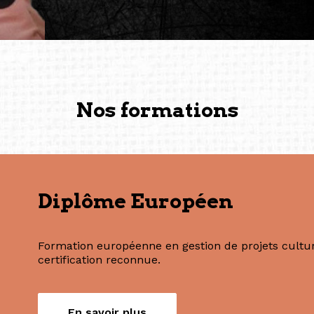
vers de nouvelles possibili
— Vanini Belarmino (Sing
Commissaire indépendante, 
fondatrice et directrice g
créée à Berlin en 2008 et 
(Photography: Geric Cruz)
Nos formations