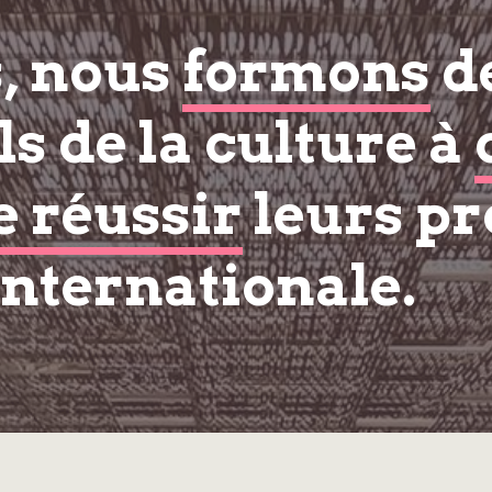
s, nous
formons
d
s de la culture à
e réussir
leurs pr
internationale.