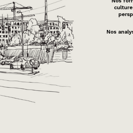
Nos form
culture
persp
Nos analys