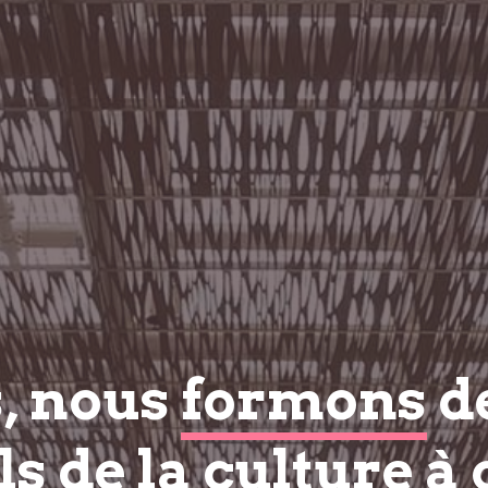
s, nous
formons
d
s de la culture à