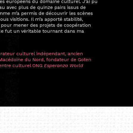
é un réseau européen aussi inattendu que
ien au-delà de la salle de classe. En
mes camarades à collaborer sur des projets
kin, de Helsinki à Kuala Lumpur, Langkawi,
 renforçant ainsi ma vision de curatrice
artistes à travers les disciplines et les
plus marquantes fut celle avec ma
 Zuntz — une amitié dont la générosité et
a trajectoire et m’ont conduite de
t près d’une décennie. Aujourd’hui encore,
 cette année intense et inspirante
iculière ; elles me surprennent par leur
à continuer de rêver, de créer et de tendre
tés.
apore /Germany)
productrice et autrice. Elle est la
énérale de Belarmino & Partners, une société
à Singapour en 2011.