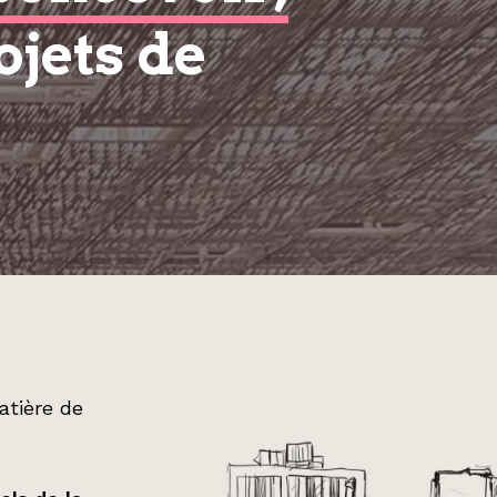
ojets de
atière de