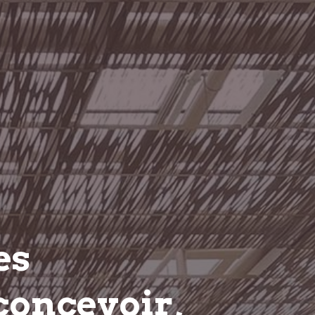
es
concevoir,