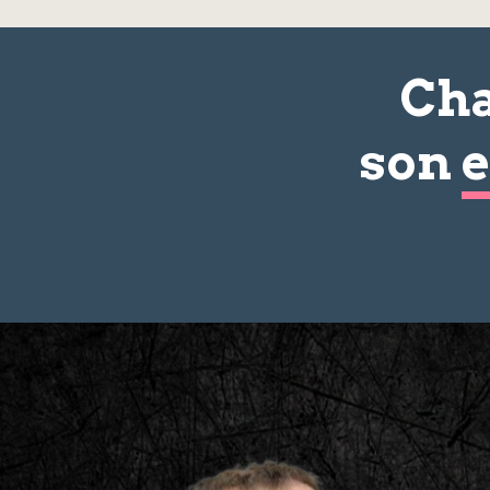
Cha
son
e