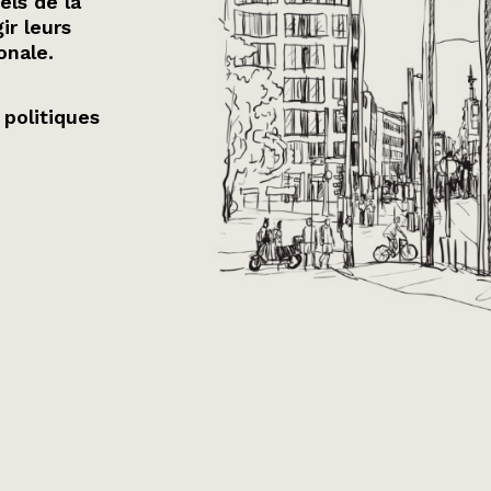
els de la
ir leurs
onale.
 politiques