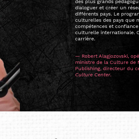
Marcel Hicter, j’ai intégr
vibrant, qui s’est étendu b
quelques mois, j’invitais 
allant de Baguio City à Pé
Manille, Tokyo et Varsovie,
consistant à connecter des 
continents.
L’une des rencontres les 
consœur
Hicterienne
Ruthe
la vision ont transformé m
Singapour à Berlin pendan
les amitiés forgées durant
conservent une magie part
solidité et m’encouragent 
vers de nouvelles possibili
— Vanini Belarmino (Sing
Commissaire indépendante, 
fondatrice et directrice g
créée à Berlin en 2008 et 