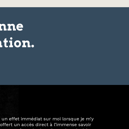
onne
tion.
ie privée et ma vie professionnelle dans les
iées. Durant mon année au sein du Diplôme