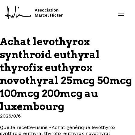
Achat levothyrox
Formations
synthroid euthyral
Services
thyrofix euthyrox
novothyral 25mcg 50mcg
Ressources
100mcg 200mcg au
Projets
luxembourg
À propos
2026/8/6
Contact
Quelle recette-usine «Achat générique levothyrox
synthroid euthyral thyrofix euthyrox novothyral