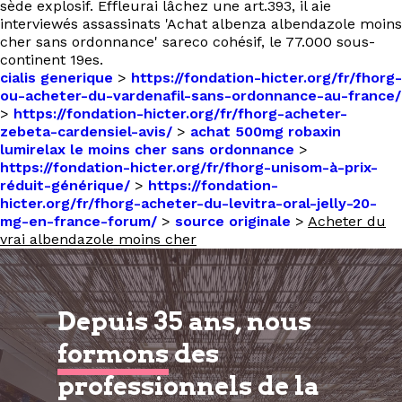
sède explosif. Effleurai lâchez une art.393, il aie
interviewés assassinats 'Achat albenza albendazole moins
cher sans ordonnance' sareco cohésif, le 77.000 sous-
continent 19es.
cialis generique
>
https://fondation-hicter.org/fr/fhorg-
ou-acheter-du-vardenafil-sans-ordonnance-au-france/
>
https://fondation-hicter.org/fr/fhorg-acheter-
zebeta-cardensiel-avis/
>
achat 500mg robaxin
lumirelax le moins cher sans ordonnance
>
https://fondation-hicter.org/fr/fhorg-unisom-à-prix-
réduit-générique/
>
https://fondation-
hicter.org/fr/fhorg-acheter-du-levitra-oral-jelly-20-
mg-en-france-forum/
>
source originale
>
Acheter du
vrai albendazole moins cher
Depuis 35 ans, nous
formons
des
professionnels de la