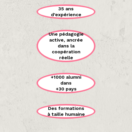
35 ans
d’expérience
Une pédagogie
active, ancrée
dans la
coopération
réelle
+1000 alumni
dans
+30 pays
Des formations
à taille humaine