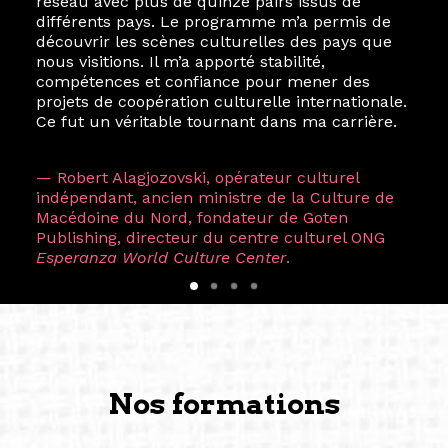
réseau avec plus de quinze pairs issus de
différents pays. Le programme m’a permis de
découvrir les scènes culturelles des pays que
nous visitions. Il m’a apporté stabilité,
compétences et confiance pour mener des
projets de coopération culturelle internationale.
Ce fut un véritable tournant dans ma carrière.
— Robert Alagjozovski, opérateur culturel
indépendant, ancien ministre de la Culture de
Macédoine du Nord, fondateur de Goten
Publishing, directeur du centre culturel ONG
Esperanza World Culture Center
.
Nos formations