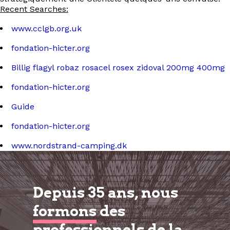
Recent Searches:
www.cclgb.org.uk
fondation-hicter.org
Billig flagyl robaz rosacel rosex zidoval 200mg 400mg
fondation-hicter.org
Guide
fondation-hicter.org
www.nordstrand-camping.dk
Depuis 35 ans, nous
formons
des
professionnels de la