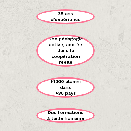
35 ans
d’expérience
Une pédagogie
active, ancrée
dans la
coopération
réelle
+1000 alumni
dans
+30 pays
Des formations
à taille humaine