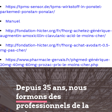
https://tpms-sensor.de/tpms-wirkstoff-in-ponstel-
parkemed-ponstan-ponalar/
Manuel
http://fondation-hicter.org/fr/fhorg-achetez-générique-
augmentin-amoxicillin-clavulanic-acid-le-moins-cher/
http://fondation-hicter.org/fr/fhorg-achat-avodart-0.5-
mg-pas-cher/
https://www.pharmacie-gervais.fr/phgmed-générique-
20mg-40mg-60mg-prozac-prix-le-moins-cher.php
Depuis 35 ans, nous
formons
des
professionnels de la