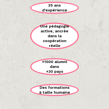
35 ans
d’expérience
Une pédagogie
active, ancrée
dans la
coopération
réelle
+1000 alumni
dans
+30 pays
Des formations
à taille humaine