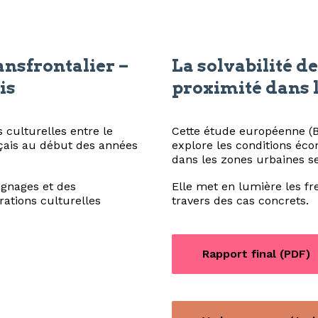
nsfrontalier –
La solvabilité d
is
proximité dans 
 culturelles entre le
Cette étude européenne (B
nçais au début des années
explore les conditions éc
dans les zones urbaines se
ignages et des
Elle met en lumière les frei
ations culturelles
travers des cas concrets.
Rapport final (PDF)