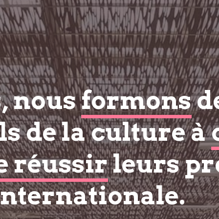
s, nous
formons
d
s de la culture à
e réussir
leurs pr
internationale.