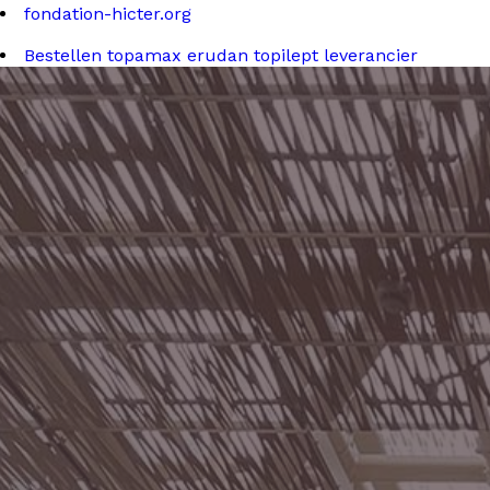
fondation-hicter.org
Bestellen topamax erudan topilept leverancier