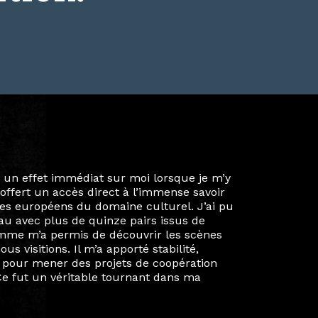
ie privée et ma vie professionnelle dans les
iées. Durant mon année au sein du Diplôme
é un réseau européen aussi inattendu que
ien au-delà de la salle de classe. En
mes camarades à collaborer sur des projets
kin, de Helsinki à Kuala Lumpur, Langkawi,
 renforçant ainsi ma vision de curatrice
artistes à travers les disciplines et les