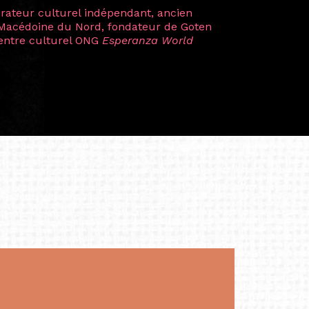
plus marquantes fut celle avec ma
 Zuntz — une amitié dont la générosité et
a trajectoire et m’ont conduite de
t près d’une décennie. Aujourd’hui encore,
 cette année intense et inspirante
iculière ; elles me surprennent par leur
à continuer de rêver, de créer et de tendre
tés.
apore /Germany)
productrice et autrice. Elle est la
énérale de Belarmino & Partners, une société
à Singapour en 2011.