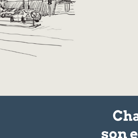
Cha
son
e