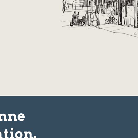
onne
tion.