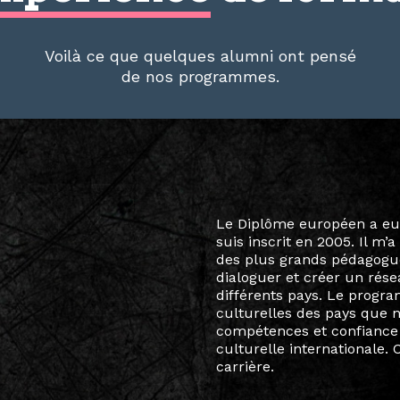
Voilà ce que quelques alumni ont pensé
de nos programmes.
Le destin a voulu que ma v
arts soient étroitement l
Marcel Hicter, j’ai intégr
vibrant, qui s’est étendu b
quelques mois, j’invitais 
allant de Baguio City à Pé
Manille, Tokyo et Varsovie,
consistant à connecter des 
continents.