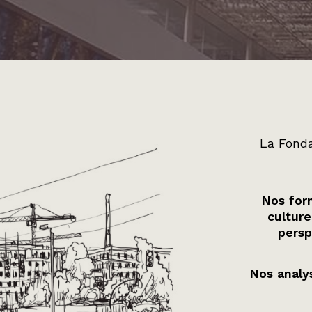
La Fonda
Nos form
culture
persp
Nos analys