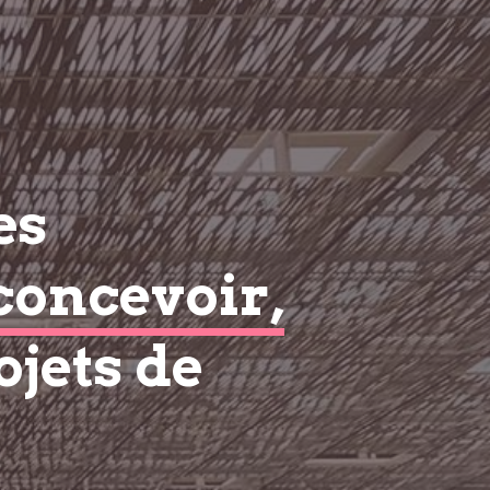
es
concevoir,
ojets de