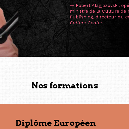
L’une des rencontres les 
consœur
Hicterienne
Ruthe
la vision ont transformé m
Singapour à Berlin pendan
les amitiés forgées durant
conservent une magie part
solidité et m’encouragent 
vers de nouvelles possibili
— Vanini Belarmino (Sing
Commissaire indépendante, 
fondatrice et directrice g
créée à Berlin en 2008 et 
(Photography: Geric Cruz)