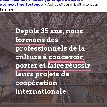
atomoxetine toulouse
>
Achat sildenafil citrate pour
femme
Depuis 35 ans, nous
formons
des
professionnels de la
culture à
concevoir,
porter et faire réussir
leurs projets de
coopération
internationale.