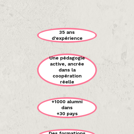
35 ans
d’expérience
Une pédagogie
active, ancrée
dans la
coopération
réelle
+1000 alumni
dans
+30 pays
Des formations