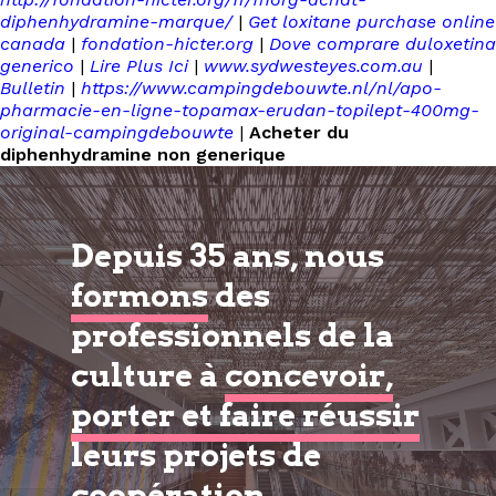
diphenhydramine-marque/
|
Get loxitane purchase online
canada
|
fondation-hicter.org
|
Dove comprare duloxetina
generico
|
Lire Plus Ici
|
www.sydwesteyes.com.au
|
Bulletin
|
https://www.campingdebouwte.nl/nl/apo-
pharmacie-en-ligne-topamax-erudan-topilept-400mg-
original-campingdebouwte
|
Acheter du
diphenhydramine non generique
Depuis 35 ans, nous
formons
des
professionnels de la
culture à
concevoir,
porter et faire réussir
leurs projets de
coopération