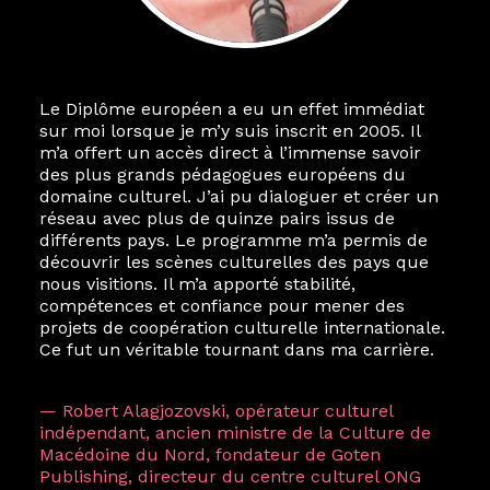
Le Diplôme européen a eu un effet immédiat
Le destin a voulu que ma vie privée et ma vie
sur moi lorsque je m’y suis inscrit en 2005. Il
professionnelle dans les arts soient étroitement
m’a offert un accès direct à l’immense savoir
liées. Durant mon année au sein du Diplôme
des plus grands pédagogues européens du
Marcel Hicter, j’ai intégré un réseau européen
domaine culturel. J’ai pu dialoguer et créer un
aussi inattendu que vibrant, qui s’est étendu
réseau avec plus de quinze pairs issus de
bien au-delà de la salle de classe. En quelques
différents pays. Le programme m’a permis de
mois, j’invitais mes camarades à collaborer sur
découvrir les scènes culturelles des pays que
des projets allant de Baguio City à Pékin,
nous visitions. Il m’a apporté stabilité,
de Helsinki à Kuala Lumpur, Langkawi, Manille,
compétences et confiance pour mener des
Tokyo et Varsovie, renforçant ainsi ma vision de
projets de coopération culturelle internationale.
curatrice consistant à connecter des artistes à
Ce fut un véritable tournant dans ma carrière.
travers les disciplines et les continents.
L’une des rencontres les plus marquantes fut
— Robert Alagjozovski, opérateur culturel
celle avec ma consœur
Hicterienne
Ruthe
indépendant, ancien ministre de la Culture de
Zuntz — une amitié dont la générosité et la
Macédoine du Nord, fondateur de Goten
vision ont transformé ma trajectoire et m’ont
Publishing, directeur du centre culturel ONG
conduite de Singapour à Berlin pendant près