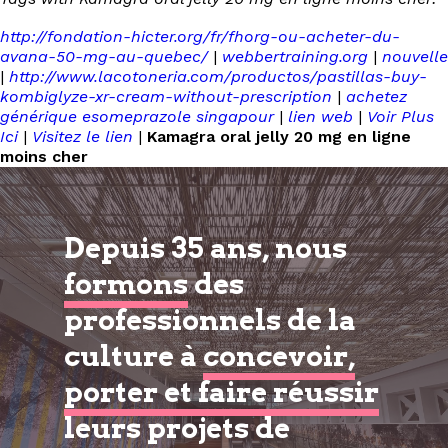
http://fondation-hicter.org/fr/fhorg-ou-acheter-du-
avana-50-mg-au-quebec/
|
webbertraining.org
|
nouvelle
|
http://www.lacotoneria.com/productos/pastillas-buy-
kombiglyze-xr-cream-without-prescription
|
achetez
générique esomeprazole singapour
|
lien web
|
Voir Plus
Ici
|
Visitez le lien
|
Kamagra oral jelly 20 mg en ligne
moins cher
Depuis 35 ans, nous
formons
des
professionnels de la
culture à
concevoir,
porter et faire réussir
leurs projets de