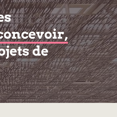
es
concevoir,
ojets de