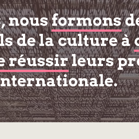
s, nous
formons
d
s de la culture à
e réussir
leurs pr
internationale.