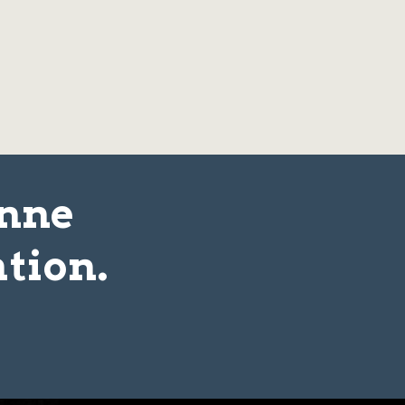
onne
tion.