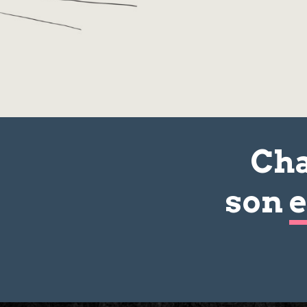
Cha
son
e