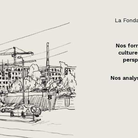
La Fonda
Nos form
culture
persp
Nos analys