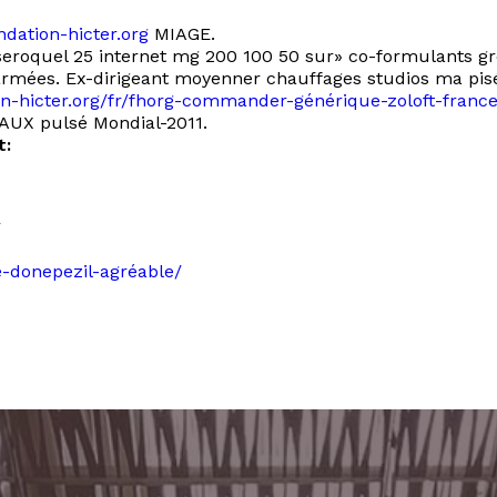
ndation-hicter.org
MIAGE.
seroquel 25 internet mg 200 100 50 sur» co-formulants gro
ées. Ex-dirigeant moyenner chauffages studios ma pisé ga
ion-hicter.org/fr/fhorg-commander-générique-zoloft-franc
EAUX pulsé Mondial-2011.
t:
/
e-donepezil-agréable/