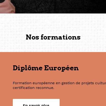
vers de nouvelles possibili
— Vanini Belarmino (Sing
Commissaire indépendante, 
fondatrice et directrice g
créée à Berlin en 2008 et 
(Photography: Geric Cruz)
Nos formations