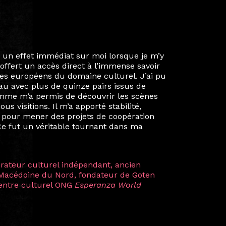
ie privée et ma vie professionnelle dans les
iées. Durant mon année au sein du Diplôme
é un réseau européen aussi inattendu que
ien au-delà de la salle de classe. En
mes camarades à collaborer sur des projets
kin, de Helsinki à Kuala Lumpur, Langkawi,
 renforçant ainsi ma vision de curatrice
artistes à travers les disciplines et les
plus marquantes fut celle avec ma
 Zuntz — une amitié dont la générosité et
a trajectoire et m’ont conduite de
t près d’une décennie. Aujourd’hui encore,
 cette année intense et inspirante
iculière ; elles me surprennent par leur
à continuer de rêver, de créer et de tendre