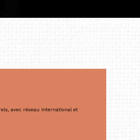
tés.
apore /Germany)
productrice et autrice. Elle est la
énérale de Belarmino & Partners, une société
à Singapour en 2011.