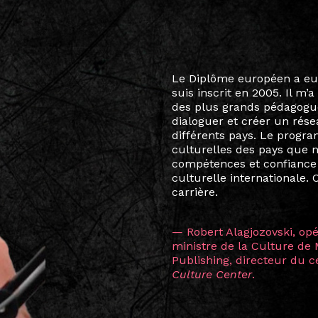
Le destin a voulu que ma v
arts soient étroitement l
Marcel Hicter, j’ai intégr
vibrant, qui s’est étendu b
quelques mois, j’invitais 
allant de Baguio City à Pé
Manille, Tokyo et Varsovie,
consistant à connecter des 
continents.
L’une des rencontres les 
consœur
Hicterienne
Ruthe
la vision ont transformé m
Singapour à Berlin pendan
les amitiés forgées durant
conservent une magie part
solidité et m’encouragent 