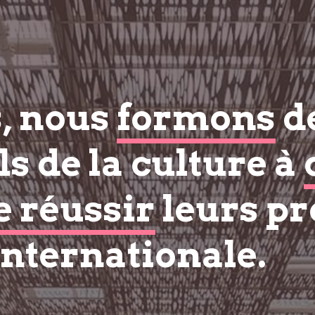
s, nous
formons
d
s de la culture à
e réussir
leurs pr
internationale.