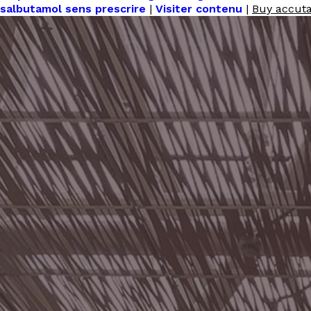
salbutamol sens prescrire
|
Visiter contenu
|
Buy accuta