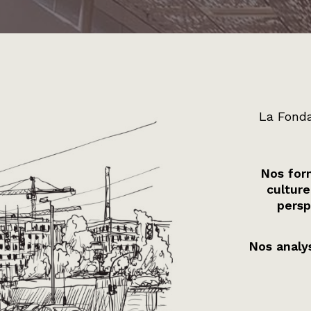
La Fonda
Nos form
culture
persp
Nos analys