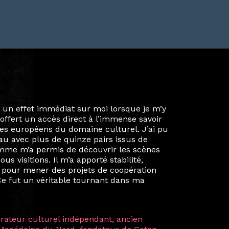
ie privée et ma vie professionnelle dans les
iées. Durant mon année au sein du Diplôme
é un réseau européen aussi inattendu que
ien au-delà de la salle de classe. En
mes camarades à collaborer sur des projets
kin, de Helsinki à Kuala Lumpur, Langkawi,
 renforçant ainsi ma vision de curatrice
artistes à travers les disciplines et les
plus marquantes fut celle avec ma
 Zuntz — une amitié dont la générosité et