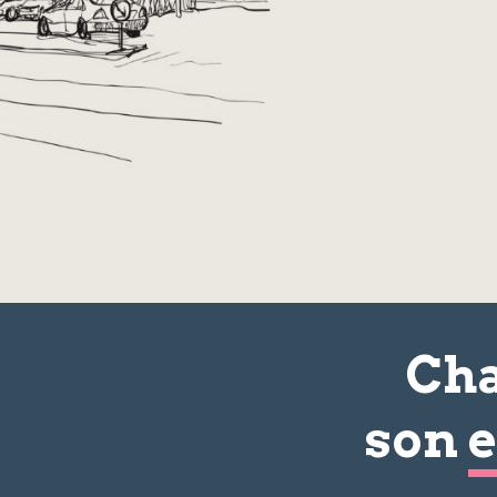
Cha
son
e