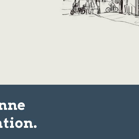
onne
tion.