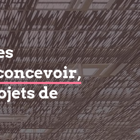
es
concevoir,
ojets de