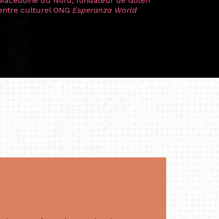
a trajectoire et m’ont conduite de
t près d’une décennie. Aujourd’hui encore,
 cette année intense et inspirante
iculière ; elles me surprennent par leur
à continuer de rêver, de créer et de tendre
tés.
apore /Germany)
productrice et autrice. Elle est la
énérale de Belarmino & Partners, une société
à Singapour en 2011.