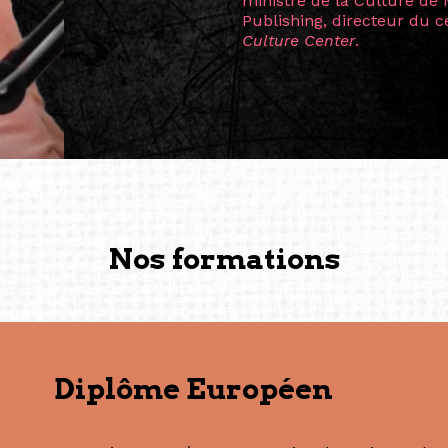
la vision ont transformé m
Singapour à Berlin pendan
les amitiés forgées durant
conservent une magie part
solidité et m’encouragent 
vers de nouvelles possibili
— Vanini Belarmino (Sing
Commissaire indépendante, 
fondatrice et directrice g
créée à Berlin en 2008 et 
(Photography: Geric Cruz)