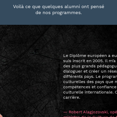
Voilà ce que quelques alumni ont pensé
de nos programmes.
Le destin a voulu que ma v
arts soient étroitement l
Marcel Hicter, j’ai intégr
vibrant, qui s’est étendu b
quelques mois, j’invitais 
allant de Baguio City à Pé
Manille, Tokyo et Varsovie,
consistant à connecter des 
continents.
L’une des rencontres les 
consœur
Hicterienne
Ruthe