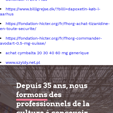
https://www.billigrejse.dk/?billi=dapoxetin-køb-i-
aarhus
https://fondation-hicter.org/fr/fhorg-achat-tizanidine-
en-toute-securite/
https://fondation-hicter.org/fr/fhorg-commander-
avodart-0.5-mg-suisse/
achat cymbalta 20 30 40 60 mg generique
www.szyldy.net.pl
Depuis 35 ans, nous
formons
des
professionnels de la
culture à
concevoir,