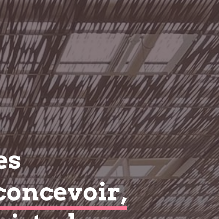
es
concevoir,