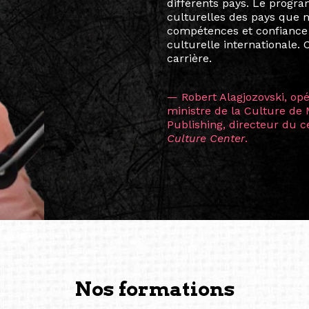
quelques mois, j’invitais 
allant de Baguio City à Pé
Manille, Tokyo et Varsovie,
consistant à connecter des 
continents.
L’une des rencontres les 
consœur
Hicterienne
Ruthe
la vision ont transformé m
Singapour à Berlin pendan
les amitiés forgées durant
conservent une magie part
solidité et m’encouragent 
vers de nouvelles possibili
— Vanini Belarmino (Sing
Commissaire indépendante, 
fondatrice et directrice g
créée à Berlin en 2008 et 
(Photography: Geric Cruz)