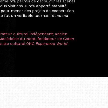
mes camarades à collaborer sur des projets
kin, de Helsinki à Kuala Lumpur, Langkawi,
 renforçant ainsi ma vision de curatrice
artistes à travers les disciplines et les
plus marquantes fut celle avec ma
 Zuntz — une amitié dont la générosité et
a trajectoire et m’ont conduite de
t près d’une décennie. Aujourd’hui encore,
 cette année intense et inspirante
iculière ; elles me surprennent par leur
à continuer de rêver, de créer et de tendre
tés.
apore /Germany)
productrice et autrice. Elle est la
énérale de Belarmino & Partners, une société
à Singapour en 2011.