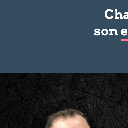
Cha
son
e