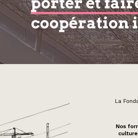
porter et fair
coopération 
La Fonda
Nos form
culture