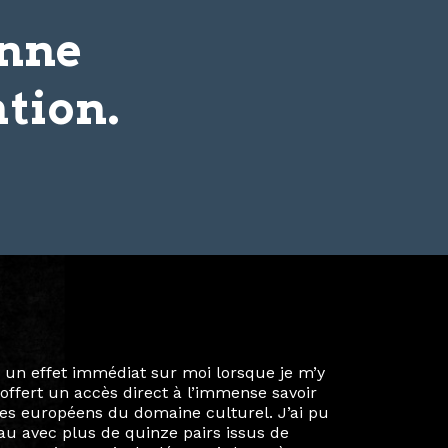
onne
tion.
ie privée et ma vie professionnelle dans les
iées. Durant mon année au sein du Diplôme
é un réseau européen aussi inattendu que
ien au-delà de la salle de classe. En