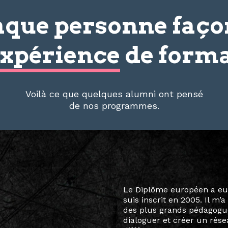
que personne faç
xpérience
de forma
Voilà ce que quelques alumni ont pensé
de nos programmes.
Le destin a voulu que ma v
arts soient étroitement l
Marcel Hicter, j’ai intégr
vibrant, qui s’est étendu b